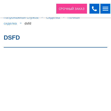
СРОЧНЫЙ ЗАКАЗ
Патронажная служба
Сиделка
Ночная
+7 (495) 648-50-01
сиделка
dsfd
+7 (495) 648-50-03
DSFD